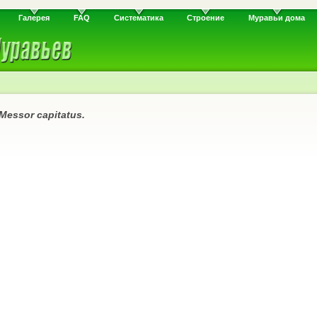
Галерея
FAQ
Систематика
Строение
Муравьи дома
Messor capitatus.