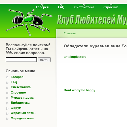
Галерея
FAQ
Систематика
Строение
Главная
Воспользуйся поиском!
Обладатели муравьев вида
Fo
Ты найдешь ответы на
99% своих вопросов.
antsimplestore
Основное меню
Галерея
FAQ
Систематика
Dont worry be happy
Строение
Муравьи дома
Библиотека
Форум
Обратная связь
Определители