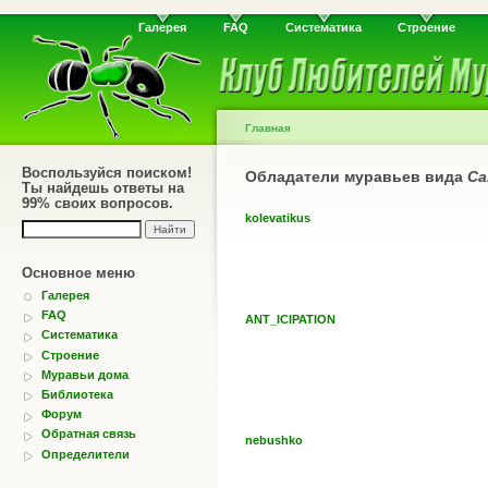
Галерея
FAQ
Систематика
Строение
Главная
Воспользуйся поиском!
Обладатели муравьев вида
Ca
Ты найдешь ответы на
99% своих вопросов.
kolevatikus
Основное меню
Галерея
FAQ
ANT_ICIPATION
Систематика
Строение
Муравьи дома
Библиотека
Форум
Обратная связь
nebushko
Определители