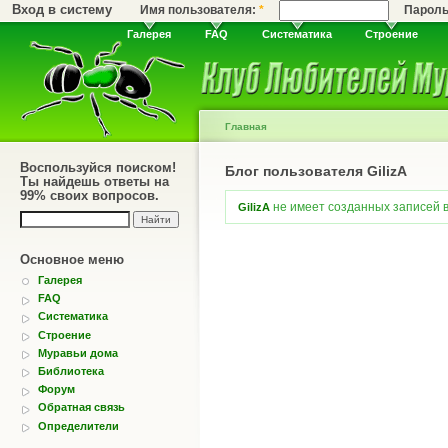
Вход в систему
Имя пользователя:
*
Парол
Галерея
FAQ
Систематика
Строение
Главная
Воспользуйся поиском!
Блог пользователя GilizA
Ты найдешь ответы на
99% своих вопросов.
не имеет созданных записей в
GilizA
Основное меню
Галерея
FAQ
Систематика
Строение
Муравьи дома
Библиотека
Форум
Обратная связь
Определители