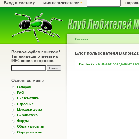
Вход в систему
Имя пользователя:
*
Парол
Главная
Воспользуйся поиском!
Блог пользователя DantezZz
Ты найдешь ответы на
99% своих вопросов.
не имеет созданных запи
DantezZz
Основное меню
Галерея
FAQ
Систематика
Строение
Муравьи дома
Библиотека
Форум
Обратная связь
Определители