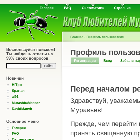
Галерея
FAQ
Систематика
Строение
›
Главная
Профиль пользователя
Воспользуйся поиском!
Профиль пользов
Ты найдешь ответы на
99% своих вопросов.
Регистрация
Вход
Забыли па
Новички
HiTpo
Перед началом ре
Spartan
ai91
Здравствуй, уважаемы
MurashkaMessor
Муравьев!
DavidManvir
Основное меню
Прежде, чем перейти 
Галерея
принять священную пр
FAQ
Систематика