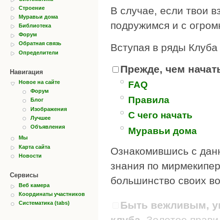
Строение
В случае, если твои в
Муравьи дома
подружимся и с огром
Библиотека
Форум
Обратная связь
Вступая в ряды Клуба
Определители
Прежде, чем начать
Навигация
Новое на сайте
FAQ
Форум
Правила
Блог
Изображения
С чего начать
Лучшее
Объявления
Муравьи дома
Мы
Карта сайта
Ознакомившись с дан
Новости
знания по мирмекипер
Сервисы
большинство своих во
Веб камера
Координаты участников
Быть вежливым, ув
Систематика (tabs)
клуба.
Золотое правил