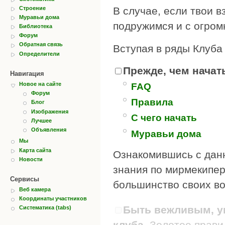
Строение
В случае, если твои в
Муравьи дома
подружимся и с огром
Библиотека
Форум
Обратная связь
Вступая в ряды Клуба
Определители
Прежде, чем начать
Навигация
Новое на сайте
FAQ
Форум
Правила
Блог
Изображения
С чего начать
Лучшее
Объявления
Муравьи дома
Мы
Карта сайта
Ознакомившись с дан
Новости
знания по мирмекипер
Сервисы
большинство своих во
Веб камера
Координаты участников
Быть вежливым, ув
Систематика (tabs)
клуба.
Золотое правил