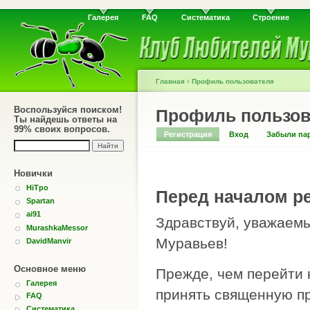
Галерея
FAQ
Систематика
Строение
›
Главная
Профиль пользователя
Воспользуйся поиском!
Профиль пользов
Ты найдешь ответы на
99% своих вопросов.
Регистрация
Вход
Забыли па
Новички
HiTpo
Перед началом ре
Spartan
ai91
Здравствуй, уважаемы
MurashkaMessor
Муравьев!
DavidManvir
Основное меню
Прежде, чем перейти 
Галерея
принять священную пр
FAQ
Систематика