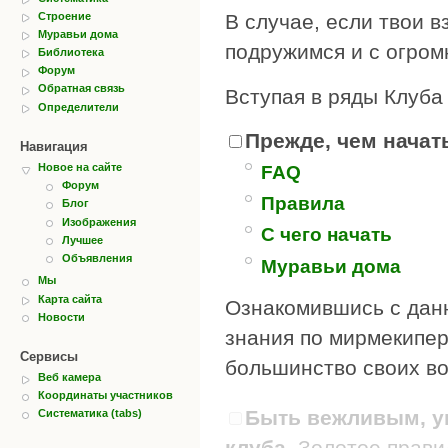
Строение
В случае, если твои в
Муравьи дома
подружимся и с огром
Библиотека
Форум
Обратная связь
Вступая в ряды Клуба
Определители
Прежде, чем начать
Навигация
Новое на сайте
FAQ
Форум
Правила
Блог
Изображения
С чего начать
Лучшее
Объявления
Муравьи дома
Мы
Карта сайта
Ознакомившись с дан
Новости
знания по мирмекипер
Сервисы
большинство своих во
Веб камера
Координаты участников
Быть вежливым, ув
Систематика (tabs)
клуба.
Золотое правил