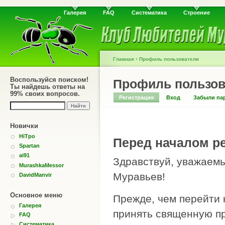
Галерея
FAQ
Систематика
Строение
›
Главная
Профиль пользователя
Воспользуйся поиском!
Профиль пользов
Ты найдешь ответы на
99% своих вопросов.
Регистрация
Вход
Забыли па
Новички
HiTpo
Перед началом ре
Spartan
ai91
Здравствуй, уважаемы
MurashkaMessor
Муравьев!
DavidManvir
Основное меню
Прежде, чем перейти 
Галерея
принять священную пр
FAQ
Систематика