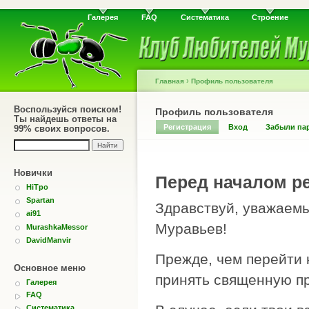
Галерея
FAQ
Систематика
Строение
›
Главная
Профиль пользователя
Воспользуйся поиском!
Профиль пользователя
Ты найдешь ответы на
Регистрация
Вход
Забыли па
99% своих вопросов.
Новички
Перед началом ре
HiTpo
Spartan
Здравствуй, уважаемы
ai91
Муравьев!
MurashkaMessor
DavidManvir
Прежде, чем перейти 
Основное меню
принять священную пр
Галерея
FAQ
Систематика