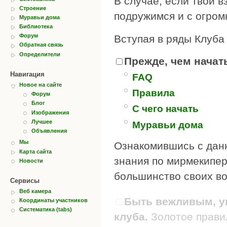
В случае, если твои в
Строение
подружимся и с огром
Муравьи дома
Библиотека
Форум
Вступая в ряды Клуба
Обратная связь
Определители
Прежде, чем начать
Навигация
FAQ
Новое на сайте
Правила
Форум
Блог
С чего начать
Изображения
Лучшее
Муравьи дома
Объявления
Мы
Ознакомившись с дан
Карта сайта
знания по мирмекипер
Новости
большинство своих во
Сервисы
Веб камера
Быть вежливым, ув
Координаты участников
Систематика (tabs)
клуба.
Золотое правил