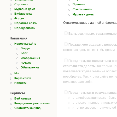
Строение
Правила
Муравьи дома
С чего начать
Библиотека
Муравьи дома
Форум
Ознакомившись с данной информаци
Обратная связь
Определители
Быть вежливым, уважительно о
Навигация
Новое на сайте
Прежде, чем задавать вопросы
Форум
много раз даны ответы. Мы ценим 
Блог
Изображения
Перед тем, как написать на фо
Лучшее
стоит-ли это делать.
Как только но
Объявления
появляется жгучее желание оповест
Мы
новобранец. Тем, кто на сайте не п
Карта сайта
полезное для себя.
Новости
Перед тем, как я решусь напи
Сервисы
эта информация может быть и
Веб камера
это может принести пользу о
Координаты участников
я точно уверен, что нужно об
Систематика (tabs)