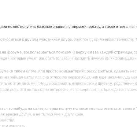
ей можно получить базовые знания по мирмекиперству, а также ответы на 
тноситься к другим участникам клуба.
Золотое правило нравственности: "О
 на форуме, воспользоваться поиском (сверху-слева каждой страницы, ср
людей, которые умеют работать головой и находить нужную им информацию н
руме (в своем блоге, или просто комментарий), расслабиться, сделать н
вичек поймал матку, или она отложила первое яйцо, или еще какая-нибудь ме
ить об этом весь мир! Лучше рассказать новость своим друзьям, родственник
ервый день, это не только не интересно, но и напрягает, т.к. приходится пер
сать что-нибудь на сайте, сперва получу положительные ответы от своего
нтересна другим, а не только мне и другу Коле,
бществу,
 этом написать.