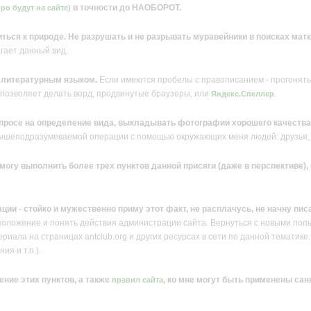
в точности до НАОБОРОТ.
ро будут на сайте)
ться к природе. Не разрушать и не разрывать муравейники в поисках матк
агает данный вид.
е литературным языком.
Если имеются пробелы с правописанием - прогонять 
 позволяет делать ворд, продвинутые браузеры, или
.
Яндекс.Спеллер
просе на определение вида, выкладывать фотографии хорошего качества
вышеподразумеваемой операции с помощью окружающих меня людей: друзья, 
е могу выполнить более трех пунктов данной присяги (даже в перспективе
ации - стойко и мужественно приму этот факт, не расплачусь, не начну пис
положение и понять действия администрации сайта. Вернуться с новыми поп
иала на страницах antclub.org и других ресурсах в сети по данной тематике. 
ия и т.п.).
ение этих пунктов, а также
, ко мне могут быть применены сан
правил сайта