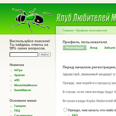
›
Главная
Профиль пользователя
Воспользуйся поиском!
Профиль пользователя
Ты найдешь ответы на
Регистрация
Вход
Забыли
99% своих вопросов.
Новички
Перед началом регистрации,
HiTpo
Здравствуй, уважаемый кандидат в
Spartan
ai91
Прежде, чем перейти к процессу ре
MurashkaMessor
DavidManvir
В случае, если твои взгляды будут
Основное меню
Вступая в ряды Клуба Любителей Му
Галерея
Прежде, чем начать что-либо п
FAQ
FAQ
Систематика