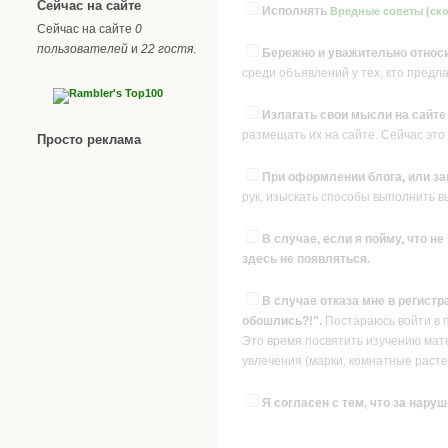
Сейчас на сайте
Исполнять
Вредные советы (ско
Сейчас на сайте
0
пользователей
и
22 гостя
.
Бережно и уважительно относи
среди объявлений у тех, кто предл
Излагать свои мысли на сайт
размещать их на сайте. Сейчас это
Просто реклама
При оформлении блога, или за
рук, изыскать способы выполнить 
В случае, если я пойму, что н
здесь не появляться.
В случае отказа мне в регистр
обошлись?!".
Постараюсь войти в 
Это время посвятить изучению матер
увлечения (марки, комнатные растен
Я согласен с тем, что за наруш