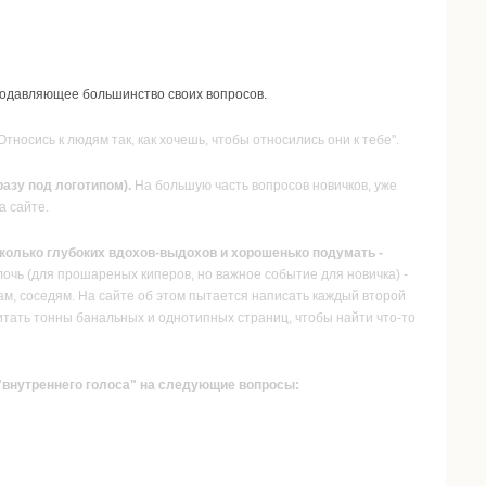
подавляющее большинство своих вопросов.
тносись к людям так, как хочешь, чтобы относились они к тебе".
азу под логотипом).
На большую часть вопросов новичков, уже
а сайте.
есколько глубоких вдохов-выдохов и хорошенько подумать -
лочь (для прошареных киперов, но важное событие для новичка) -
ам, соседям. На сайте об этом пытается написать каждый второй
ечитать тонны банальных и однотипных страниц, чтобы найти что-то
 "внутреннего голоса" на следующие вопросы: