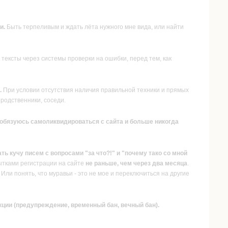
и.
Быть терпеливым и ждать лёта нужного мне вида, или найти
тексты через системы проверки на ошибки, перед тем, как
.
При условии отсутствия наличия правильной техники и прямых
родственники, соседи.
), обязуюсь самоликвидироваться с сайта и больше никогда
ать кучу писем с вопросами "за что?!" и "почему тако со мной
ытками регистрации на сайте
не раньше, чем через два месяца
.
Или понять, что муравьи - это не мое и переключиться на другие
кции (предупреждение, временный бан, вечный бан).