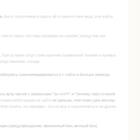
и.
Быть терпеливым и ждать лёта нужного мне вида, или найти
тексты через системы проверки на ошибки, перед тем, как
.
При условии отсутствия наличия правильной техники и прямых
родственники, соседи.
), обязуюсь самоликвидироваться с сайта и больше никогда
ать кучу писем с вопросами "за что?!" и "почему тако со мной
ытками регистрации на сайте
не раньше, чем через два месяца
.
Или понять, что муравьи - это не мое и переключиться на другие
кции (предупреждение, временный бан, вечный бан).