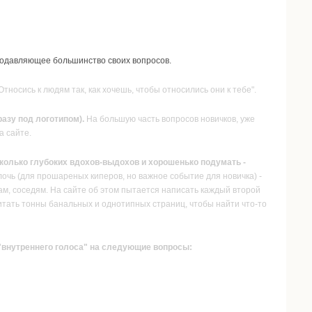
подавляющее большинство своих вопросов.
тносись к людям так, как хочешь, чтобы относились они к тебе".
азу под логотипом).
На большую часть вопросов новичков, уже
а сайте.
есколько глубоких вдохов-выдохов и хорошенько подумать -
лочь (для прошареных киперов, но важное событие для новичка) -
ам, соседям. На сайте об этом пытается написать каждый второй
ечитать тонны банальных и однотипных страниц, чтобы найти что-то
 "внутреннего голоса" на следующие вопросы: