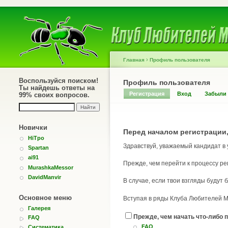
›
Главная
Профиль пользователя
Воспользуйся поиском!
Профиль пользователя
Ты найдешь ответы на
Регистрация
Вход
Забыли
99% своих вопросов.
Новички
Перед началом регистрации,
HiTpo
Здравствуй, уважаемый кандидат в
Spartan
ai91
Прежде, чем перейти к процессу ре
MurashkaMessor
DavidManvir
В случае, если твои взгляды будут
Основное меню
Вступая в ряды Клуба Любителей Му
Галерея
Прежде, чем начать что-либо п
FAQ
FAQ
Систематика