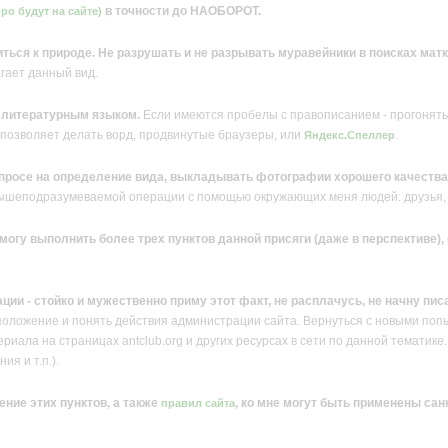
в точности до НАОБОРОТ.
ро будут на сайте)
ться к природе. Не разрушать и не разрывать муравейники в поисках матк
агает данный вид.
е литературным языком.
Если имеются пробелы с правописанием - прогонять 
 позволяет делать ворд, продвинутые браузеры, или
.
Яндекс.Спеллер
просе на определение вида, выкладывать фотографии хорошего качества
вышеподразумеваемой операции с помощью окружающих меня людей: друзья, 
е могу выполнить более трех пунктов данной присяги (даже в перспективе
ации - стойко и мужественно приму этот факт, не расплачусь, не начну пис
положение и понять действия администрации сайта. Вернуться с новыми поп
иала на страницах antclub.org и других ресурсах в сети по данной тематике. 
ия и т.п.).
ение этих пунктов, а также
, ко мне могут быть применены сан
правил сайта