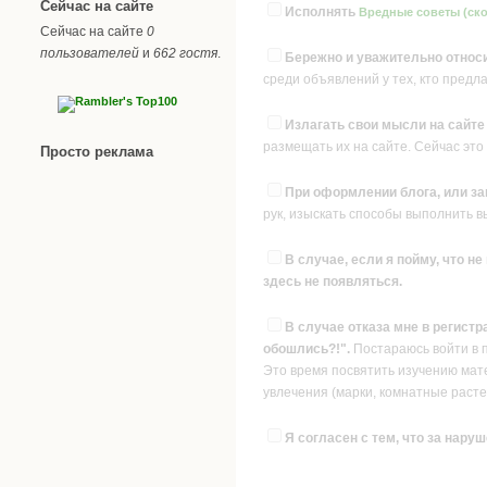
Сейчас на сайте
Исполнять
Вредные советы (ско
Сейчас на сайте
0
пользователей
и
662 гостя
.
Бережно и уважительно относи
среди объявлений у тех, кто предл
Излагать свои мысли на сайт
размещать их на сайте. Сейчас это
Просто реклама
При оформлении блога, или за
рук, изыскать способы выполнить 
В случае, если я пойму, что н
здесь не появляться.
В случае отказа мне в регистр
обошлись?!".
Постараюсь войти в 
Это время посвятить изучению матер
увлечения (марки, комнатные растен
Я согласен с тем, что за наруш