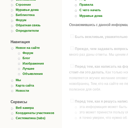
Строение
Правила
Муравьи дома
С чего начать
Библиотека
Муравьи дома
Форум
Ознакомившись с данной информаци
Обратная связь
Определители
Быть вежливым, уважительно о
Навигация
Новое на сайте
Прежде, чем задавать вопросы
Форум
много раз даны ответы. Мы ценим 
Блог
Изображения
Перед тем, как написать на фо
Лучшее
стоит-ли это делать.
Как только но
Объявления
появляется жгучее желание оповест
Мы
новобранец. Тем, кто на сайте не п
Карта сайта
полезное для себя.
Новости
Перед тем, как я решусь напи
Сервисы
эта информация может быть и
Веб камера
это может принести пользу о
Координаты участников
я точно уверен, что нужно об
Систематика (tabs)