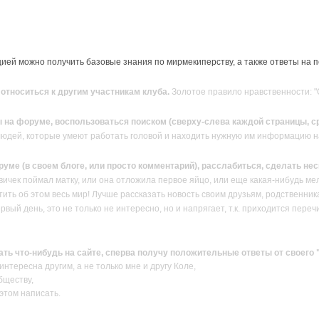
ей можно получить базовые знания по мирмекиперству, а также ответы на 
тноситься к другим участникам клуба.
Золотое правило нравственности: "О
 на форуме, воспользоваться поиском (сверху-слева каждой страницы, ср
людей, которые умеют работать головой и находить нужную им информацию н
руме (в своем блоге, или просто комментарий), расслабиться, сделать н
вичек поймал матку, или она отложила первое яйцо, или еще какая-нибудь ме
ить об этом весь мир! Лучше рассказать новость своим друзьям, родственник
ервый день, это не только не интересно, но и напрягает, т.к. приходится пер
сать что-нибудь на сайте, сперва получу положительные ответы от своего
нтересна другим, а не только мне и другу Коле,
бществу,
 этом написать.