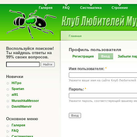
Галерея
FAQ
Систематика
Строение
Главная
Воспользуйся поиском!
Профиль пользователя
Ты найдешь ответы на
Регистрация
Вход
Забыли па
99% своих вопросов.
Имя пользователя:
*
Новички
Укажите ваше имя на сайте Клуб Любителей
HiTpo
Spartan
Пароль:
*
ai91
MurashkaMessor
Укажите пароль, соответствующий вашему им
DavidManvir
Основное меню
Галерея
FAQ
Систематика