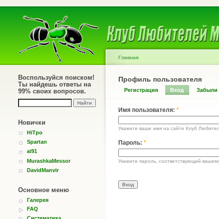
Главная
Воспользуйся поиском!
Профиль пользователя
Ты найдешь ответы на
Регистрация
Вход
Забыли
99% своих вопросов.
Имя пользователя:
*
Новички
Укажите ваше имя на сайте Клуб Любите
HiTpo
Spartan
Пароль:
*
ai91
MurashkaMessor
Укажите пароль, соответствующий вашем
DavidManvir
Основное меню
Галерея
FAQ
Систематика