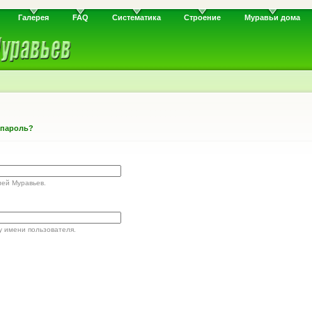
Галерея
FAQ
Систематика
Строение
Муравьи дома
 пароль?
лей Муравьев.
у имени пользователя.