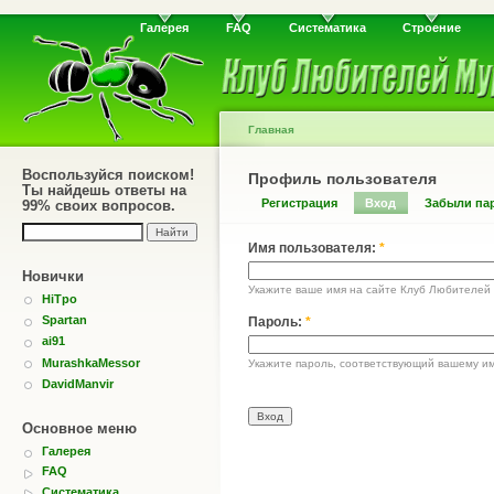
Галерея
FAQ
Систематика
Строение
Главная
Воспользуйся поиском!
Профиль пользователя
Ты найдешь ответы на
Регистрация
Вход
Забыли па
99% своих вопросов.
Имя пользователя:
*
Новички
Укажите ваше имя на сайте Клуб Любителей
HiTpo
Spartan
Пароль:
*
ai91
MurashkaMessor
Укажите пароль, соответствующий вашему им
DavidManvir
Основное меню
Галерея
FAQ
Систематика