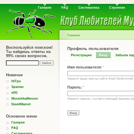
Галерея
FAQ
Систематика
Строение
Главная
Воспользуйся поиском!
Профиль пользователя
Ты найдешь ответы на
Регистрация
Вход
Забыли па
99% своих вопросов.
Имя пользователя:
*
Новички
Укажите ваше имя на сайте Клуб Любителей
HiTpo
Spartan
Пароль:
*
ai91
MurashkaMessor
Укажите пароль, соответствующий вашему им
DavidManvir
Основное меню
Галерея
FAQ
Систематика