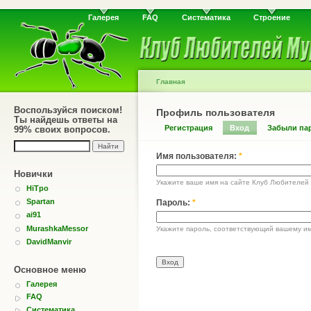
Галерея
FAQ
Систематика
Строение
Главная
Воспользуйся поиском!
Профиль пользователя
Ты найдешь ответы на
Регистрация
Вход
Забыли па
99% своих вопросов.
Имя пользователя:
*
Новички
Укажите ваше имя на сайте Клуб Любителей
HiTpo
Spartan
Пароль:
*
ai91
MurashkaMessor
Укажите пароль, соответствующий вашему им
DavidManvir
Основное меню
Галерея
FAQ
Систематика