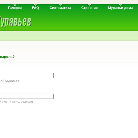
Галерея
FAQ
Систематика
Строение
Муравьи дома
 пароль?
лей Муравьев.
у имени пользователя.