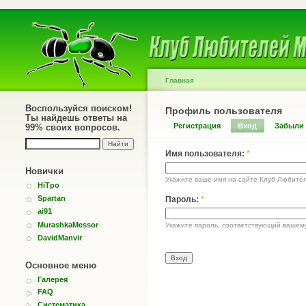
Главная
Воспользуйся поиском!
Профиль пользователя
Ты найдешь ответы на
Регистрация
Вход
Забыли
99% своих вопросов.
Имя пользователя:
*
Новички
Укажите ваше имя на сайте Клуб Любите
HiTpo
Spartan
Пароль:
*
ai91
MurashkaMessor
Укажите пароль, соответствующий вашем
DavidManvir
Основное меню
Галерея
FAQ
Систематика