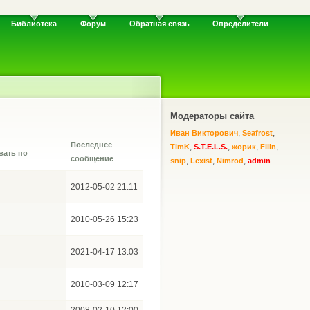
Библиотека
Форум
Обратная связь
Определители
Модераторы сайта
,
,
Иван Викторович
Seafrost
Последнее
,
,
,
,
TimK
S.T.E.L.S.
жорик
Filin
сообщение
,
,
,
.
snip
Lexist
Nimrod
admin
2012-05-02 21:11
2010-05-26 15:23
2021-04-17 13:03
2010-03-09 12:17