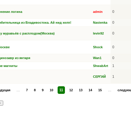
0
енение логина
admin
0
ительница из Владивостока. Ай нид хелп!
Nastenka
0
у муравьёв с расплодом(Москва)
levin92
0
Москве
Shock
0
инозавр из янтаря
Wan1
1
е магниты
ShwabArt
1
СЕРГИЙ
…
11
…
ыдущая
7
8
9
10
12
13
14
15
следующ