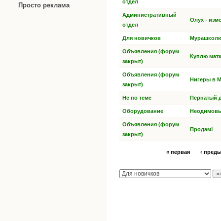
отдел
Просто реклама
Административный
Олух - изм
отдел
Для новичков
Мурашколюб
Объявления (форум
Куплю матк
закрыт)
Объявления (форум
Нигеры в 
закрыт)
Не по теме
Пернатый д
Оборудование
Неодимовы
Объявления (форум
Продам!
закрыт)
« первая
‹ пред