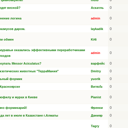
0
 цианоакрилат
mdib
0
едят весной?
Аскатль
0
енение логина
admin
0
лазиусов даром.
laykadik
0
ли обмен
Ki4i
 муравьи оказались эффективными переработчиками
0
admin
тходов
0
окупать Messor Aciculatus?
варфейс
0
кзотических животных "ТерраМания"
Dmitry
0
льный формик
yuorik
0
 Красноярске
ВитязЪ
0
офилу и мурах в Киеве
Pianist
0
чно формикарий!
Френки
0
ида лет в июле в Казахстане г.Алматы
Данияр
0
Tagry