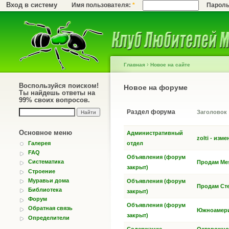
Вход в систему
Имя пользователя:
*
Парол
›
Главная
Новое на сайте
Воспользуйся поиском!
Новое на форуме
Ты найдешь ответы на
99% своих вопросов.
Раздел форума
Заголовок
Основное меню
Административный
zolti - изм
Галерея
отдел
FAQ
Объявления (форум
Систематика
Продам Mes
закрыт)
Строение
Муравьи дома
Объявления (форум
Продам Сте
Библиотека
закрыт)
Форум
Объявления (форум
Обратная связь
Южноамери
закрыт)
Определители