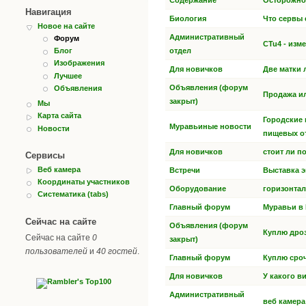
Содержание
Осторожно
Навигация
Биология
Что сервы 
Новое на сайте
Административный
Форум
CTu4 - изм
отдел
Блог
Изображения
Для новичков
Две матки 
Лучшее
Объявления (форум
Объявления
Продажа и
закрыт)
Мы
Карта сайта
Городские
Муравьиные новости
Новости
пищевых о
Для новичков
стоит ли п
Сервисы
Веб камера
Встречи
Выставка э
Координаты участников
Оборудование
горизонта
Систематика (tabs)
Главный форум
Муравьи в
Сейчас на сайте
Объявления (форум
Куплю дроз
Сейчас на сайте
0
закрыт)
пользователей
и
40 гостей
.
Главный форум
Куплю сро
Для новичков
У какого в
Административный
веб камера