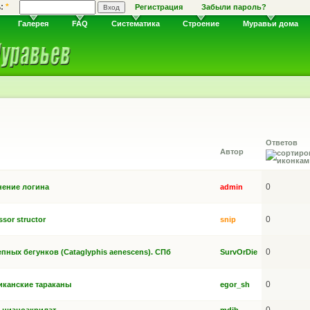
ь:
*
Регистрация
Забыли пароль?
Галерея
FAQ
Систематика
Строение
Муравьи дома
Ответов
Автор
0
енение логина
admin
0
sor structor
snip
0
пных бегунков (Cataglyphis aenescens). СПб
SurvOrDie
0
канские тараканы
egor_sh