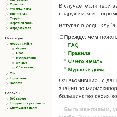
Строение
В случае, если твои в
Муравьи дома
подружимся и с огром
Библиотека
Форум
Обратная связь
Вступая в ряды Клуба
Определители
Прежде, чем начать
Навигация
Новое на сайте
FAQ
Форум
Правила
Блог
Изображения
С чего начать
Лучшее
Объявления
Муравьи дома
Мы
Карта сайта
Ознакомившись с дан
Новости
знания по мирмекипер
Сервисы
большинство своих во
Веб камера
Координаты участников
Быть вежливым, ув
Систематика (tabs)
клуба.
Золотое правил