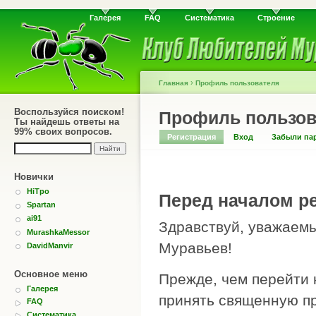
Галерея
FAQ
Систематика
Строение
›
Главная
Профиль пользователя
Воспользуйся поиском!
Профиль пользов
Ты найдешь ответы на
99% своих вопросов.
Регистрация
Вход
Забыли па
Новички
HiTpo
Перед началом ре
Spartan
ai91
Здравствуй, уважаемы
MurashkaMessor
Муравьев!
DavidManvir
Основное меню
Прежде, чем перейти 
Галерея
принять священную пр
FAQ
Систематика