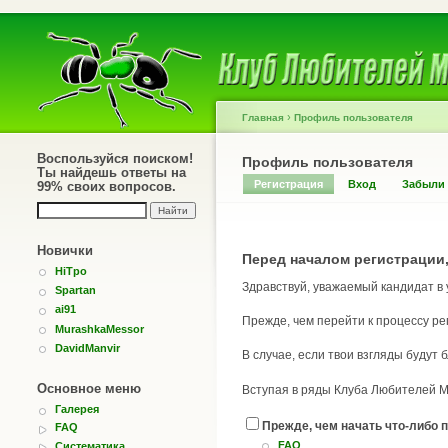
›
Главная
Профиль пользователя
Воспользуйся поиском!
Профиль пользователя
Ты найдешь ответы на
Регистрация
Вход
Забыли
99% своих вопросов.
Новички
Перед началом регистрации,
HiTpo
Здравствуй, уважаемый кандидат в
Spartan
ai91
Прежде, чем перейти к процессу ре
MurashkaMessor
DavidManvir
В случае, если твои взгляды будут
Основное меню
Вступая в ряды Клуба Любителей Му
Галерея
Прежде, чем начать что-либо п
FAQ
FAQ
Систематика