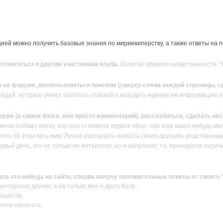
ей можно получить базовые знания по мирмекиперству, а также ответы на 
тноситься к другим участникам клуба.
Золотое правило нравственности: "О
 на форуме, воспользоваться поиском (сверху-слева каждой страницы, ср
людей, которые умеют работать головой и находить нужную им информацию н
руме (в своем блоге, или просто комментарий), расслабиться, сделать н
вичек поймал матку, или она отложила первое яйцо, или еще какая-нибудь ме
ить об этом весь мир! Лучше рассказать новость своим друзьям, родственник
ервый день, это не только не интересно, но и напрягает, т.к. приходится пер
сать что-нибудь на сайте, сперва получу положительные ответы от своего
нтересна другим, а не только мне и другу Коле,
бществу,
 этом написать.