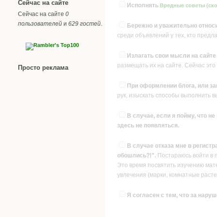
Сейчас на сайте
Исполнять
Вредные советы (ско
Сейчас на сайте
0
пользователей
и
629 гостей
.
Бережно и уважительно относи
среди объявлений у тех, кто предл
Излагать свои мысли на сайт
размещать их на сайте. Сейчас это
Просто реклама
При оформлении блога, или за
рук, изыскать способы выполнить 
В случае, если я пойму, что н
здесь не появляться.
В случае отказа мне в регистр
обошлись?!".
Постараюсь войти в 
Это время посвятить изучению матер
увлечения (марки, комнатные растен
Я согласен с тем, что за наруш