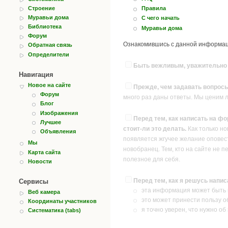
Строение
Правила
Муравьи дома
С чего начать
Библиотека
Муравьи дома
Форум
Ознакомившись с данной информаци
Обратная связь
Определители
Быть вежливым, уважительно о
Навигация
Новое на сайте
Прежде, чем задавать вопросы
Форум
много раз даны ответы. Мы ценим 
Блог
Изображения
Перед тем, как написать на фо
Лучшее
стоит-ли это делать.
Как только но
Объявления
появляется жгучее желание оповест
Мы
новобранец. Тем, кто на сайте не п
Карта сайта
полезное для себя.
Новости
Перед тем, как я решусь напи
Сервисы
эта информация может быть и
Веб камера
это может принести пользу о
Координаты участников
я точно уверен, что нужно об
Систематика (tabs)