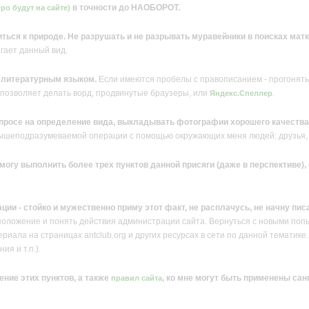
в точности до НАОБОРОТ.
ро будут на сайте)
ться к природе. Не разрушать и не разрывать муравейники в поисках матк
агает данный вид.
е литературным языком.
Если имеются пробелы с правописанием - прогонять 
 позволяет делать ворд, продвинутые браузеры, или
.
Яндекс.Спеллер
просе на определение вида, выкладывать фотографии хорошего качества
вышеподразумеваемой операции с помощью окружающих меня людей: друзья, 
е могу выполнить более трех пунктов данной присяги (даже в перспективе
ации - стойко и мужественно приму этот факт, не расплачусь, не начну пис
положение и понять действия администрации сайта. Вернуться с новыми поп
иала на страницах antclub.org и других ресурсах в сети по данной тематике. 
ия и т.п.).
ение этих пунктов, а также
, ко мне могут быть применены сан
правил сайта