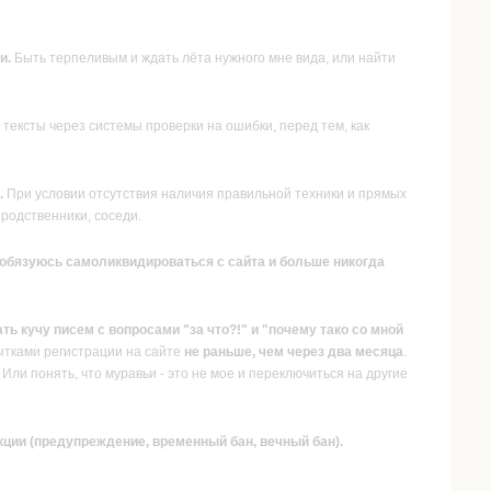
и.
Быть терпеливым и ждать лёта нужного мне вида, или найти
тексты через системы проверки на ошибки, перед тем, как
.
При условии отсутствия наличия правильной техники и прямых
родственники, соседи.
), обязуюсь самоликвидироваться с сайта и больше никогда
ать кучу писем с вопросами "за что?!" и "почему тако со мной
ытками регистрации на сайте
не раньше, чем через два месяца
.
Или понять, что муравьи - это не мое и переключиться на другие
кции (предупреждение, временный бан, вечный бан).