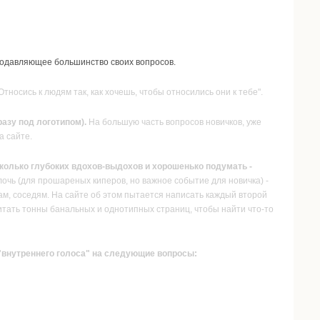
подавляющее большинство своих вопросов.
тносись к людям так, как хочешь, чтобы относились они к тебе".
азу под логотипом).
На большую часть вопросов новичков, уже
а сайте.
есколько глубоких вдохов-выдохов и хорошенько подумать -
лочь (для прошареных киперов, но важное событие для новичка) -
ам, соседям. На сайте об этом пытается написать каждый второй
ечитать тонны банальных и однотипных страниц, чтобы найти что-то
 "внутреннего голоса" на следующие вопросы: