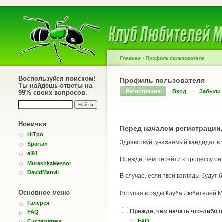
›
Главная
Профиль пользователя
Воспользуйся поиском!
Профиль пользователя
Ты найдешь ответы на
Регистрация
Вход
Забыли
99% своих вопросов.
Новички
Перед началом регистрации,
HiTpo
Здравствуй, уважаемый кандидат в
Spartan
ai91
Прежде, чем перейти к процессу ре
MurashkaMessor
DavidManvir
В случае, если твои взгляды будут
Основное меню
Вступая в ряды Клуба Любителей Му
Галерея
Прежде, чем начать что-либо п
FAQ
FAQ
Систематика