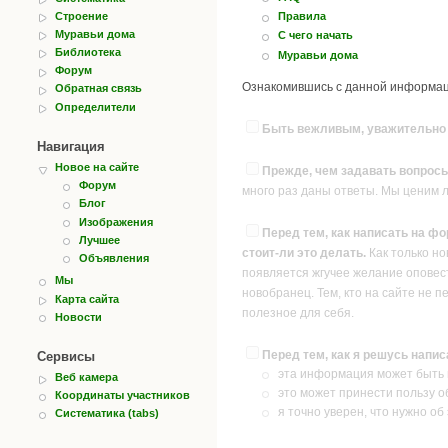
Строение
Правила
Муравьи дома
С чего начать
Библиотека
Муравьи дома
Форум
Ознакомившись с данной информаци
Обратная связь
Определители
Быть вежливым, уважительно о
Навигация
Новое на сайте
Прежде, чем задавать вопросы
Форум
много раз даны ответы. Мы ценим 
Блог
Изображения
Перед тем, как написать на фо
Лучшее
стоит-ли это делать.
Как только но
Объявления
появляется жгучее желание оповест
Мы
новобранец. Тем, кто на сайте не п
Карта сайта
полезное для себя.
Новости
Перед тем, как я решусь напи
Сервисы
эта информация может быть и
Веб камера
это может принести пользу о
Координаты участников
я точно уверен, что нужно об
Систематика (tabs)