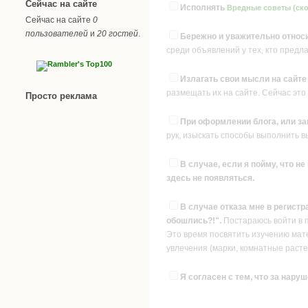
Сейчас на сайте
Исполнять
Вредные советы (ско
Сейчас на сайте
0
пользователей
и
20 гостей
.
Бережно и уважительно относи
среди объявлений у тех, кто предл
Излагать свои мысли на сайт
размещать их на сайте. Сейчас это
Просто реклама
При оформлении блога, или за
рук, изыскать способы выполнить 
В случае, если я пойму, что н
здесь не появляться.
В случае отказа мне в регистр
обошлись?!".
Постараюсь войти в 
Это время посвятить изучению матер
увлечения (марки, комнатные растен
Я согласен с тем, что за наруш