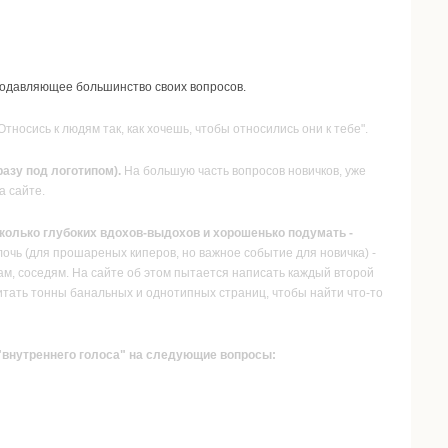
подавляющее большинство своих вопросов.
тносись к людям так, как хочешь, чтобы относились они к тебе".
азу под логотипом).
На большую часть вопросов новичков, уже
а сайте.
есколько глубоких вдохов-выдохов и хорошенько подумать -
лочь (для прошареных киперов, но важное событие для новичка) -
ам, соседям. На сайте об этом пытается написать каждый второй
ечитать тонны банальных и однотипных страниц, чтобы найти что-то
 "внутреннего голоса" на следующие вопросы: