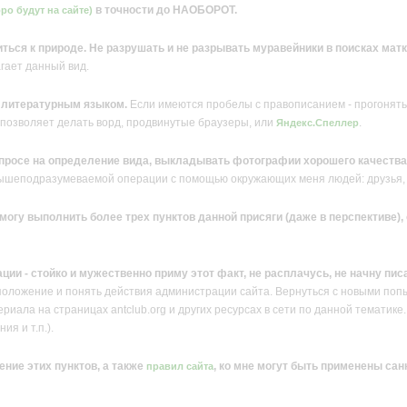
в точности до НАОБОРОТ.
ро будут на сайте)
ться к природе. Не разрушать и не разрывать муравейники в поисках матк
агает данный вид.
е литературным языком.
Если имеются пробелы с правописанием - прогонять 
 позволяет делать ворд, продвинутые браузеры, или
.
Яндекс.Спеллер
просе на определение вида, выкладывать фотографии хорошего качества
вышеподразумеваемой операции с помощью окружающих меня людей: друзья, 
е могу выполнить более трех пунктов данной присяги (даже в перспективе
ации - стойко и мужественно приму этот факт, не расплачусь, не начну пис
положение и понять действия администрации сайта. Вернуться с новыми поп
иала на страницах antclub.org и других ресурсах в сети по данной тематике. 
ия и т.п.).
ение этих пунктов, а также
, ко мне могут быть применены сан
правил сайта