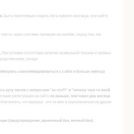
и.
Быть терпеливым и ждать лёта нужного мне вида, или найти
тексты через системы проверки на ошибки, перед тем, как
.
При условии отсутствия наличия правильной техники и прямых
родственники, соседи.
), обязуюсь самоликвидироваться с сайта и больше никогда
ать кучу писем с вопросами "за что?!" и "почему тако со мной
ытками регистрации на сайте
не раньше, чем через два месяца
.
Или понять, что муравьи - это не мое и переключиться на другие
кции (предупреждение, временный бан, вечный бан).