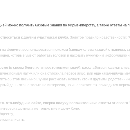
ей можно получить базовые знания по мирмекиперству, а также ответы на 
тноситься к другим участникам клуба.
Золотое правило нравственности: "О
 на форуме, воспользоваться поиском (сверху-слева каждой страницы, ср
людей, которые умеют работать головой и находить нужную им информацию н
руме (в своем блоге, или просто комментарий), расслабиться, сделать н
вичек поймал матку, или она отложила первое яйцо, или еще какая-нибудь ме
ить об этом весь мир! Лучше рассказать новость своим друзьям, родственник
ервый день, это не только не интересно, но и напрягает, т.к. приходится пер
сать что-нибудь на сайте, сперва получу положительные ответы от своего
нтересна другим, а не только мне и другу Коле,
бществу,
 этом написать.