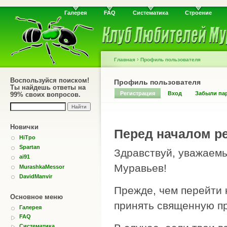
Галерея
FAQ
Систематика
Строение
›
Главная
Профиль пользователя
Воспользуйся поиском!
Профиль пользователя
Ты найдешь ответы на
Регистрация
Вход
Забыли па
99% своих вопросов.
Новички
Перед началом ре
HiTpo
Spartan
Здравствуй, уважаемы
ai91
Муравьев!
MurashkaMessor
DavidManvir
Прежде, чем перейти 
Основное меню
принять священную пр
Галерея
FAQ
Систематика