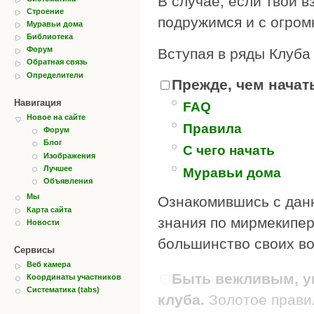
В случае, если твои в
Строение
подружимся и с огром
Муравьи дома
Библиотека
Форум
Вступая в ряды Клуба
Обратная связь
Определители
Прежде, чем начать
Навигация
FAQ
Новое на сайте
Правила
Форум
Блог
С чего начать
Изображения
Лучшее
Муравьи дома
Объявления
Мы
Ознакомившись с дан
Карта сайта
знания по мирмекипер
Новости
большинство своих во
Сервисы
Веб камера
Быть вежливым, ув
Координаты участников
Систематика (tabs)
клуба.
Золотое правил