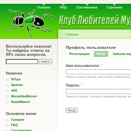
Галерея
FAQ
Систематика
Строение
Главная
Воспользуйся поиском!
Профиль пользователя
Ты найдешь ответы на
Регистрация
Вход
Забыли па
99% своих вопросов.
Имя пользователя:
*
Новички
Укажите ваше имя на сайте Клуб Любителей
HiTpo
Spartan
Пароль:
*
ai91
MurashkaMessor
Укажите пароль, соответствующий вашему им
DavidManvir
Основное меню
Галерея
FAQ
Систематика