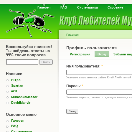
Галерея
FAQ
Систематика
Строение
Главная
Воспользуйся поиском!
Профиль пользователя
Ты найдешь ответы на
Регистрация
Вход
Забыли па
99% своих вопросов.
Имя пользователя:
*
Новички
Укажите ваше имя на сайте Клуб Любителей
HiTpo
Spartan
Пароль:
*
ai91
MurashkaMessor
Укажите пароль, соответствующий вашему им
DavidManvir
Основное меню
Галерея
FAQ
Систематика