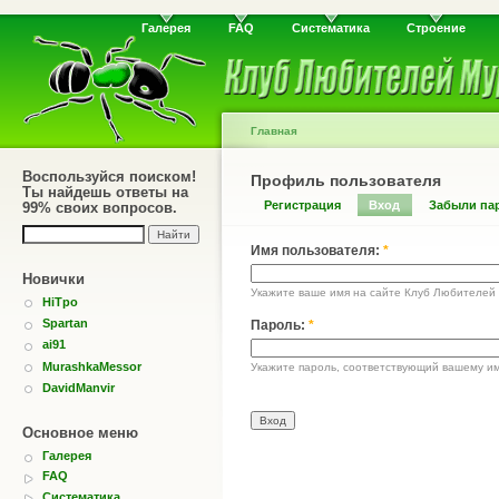
Галерея
FAQ
Систематика
Строение
Главная
Воспользуйся поиском!
Профиль пользователя
Ты найдешь ответы на
Регистрация
Вход
Забыли па
99% своих вопросов.
Имя пользователя:
*
Новички
Укажите ваше имя на сайте Клуб Любителей
HiTpo
Spartan
Пароль:
*
ai91
MurashkaMessor
Укажите пароль, соответствующий вашему им
DavidManvir
Основное меню
Галерея
FAQ
Систематика