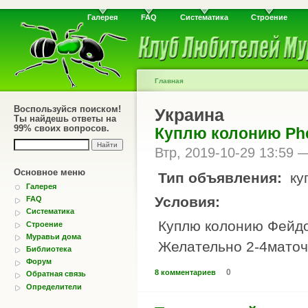
Галерея
FAQ
Систематика
Строение
Главная
Воспользуйся поиском!
Украина
Ты найдешь ответы на
99% своих вопросов.
Куплю колонию Phe
Втр, 2019-10-29 13:59
Основное меню
Тип объявления:
ку
Галерея
Условия:
FAQ
Систематика
Куплю колонию Фейдол
Строение
Муравьи дома
Желательно 2-4маточн
Библиотека
Форум
0
8 комментариев
Обратная связь
Определители