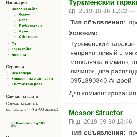
Туркменский тарак
Навигация
Новое на сайте
ср, 2019-10-16 10:22 —
Форум
Блог
Тип объявления:
пр
Изображения
Условия:
Лучшее
Объявления
Туркменский таракан 
Мы
Карта сайта
неприхотливый с мягк
Новости
молодняка и имаго, о
Сервисы
личинок, два расплод
Веб камера
0951890340 Андрей
Координаты участников
Систематика (tabs)
Для комментировани
Сейчас на сайте
Сейчас на сайте
0
пользователей
и
428 гостей
.
Messor Structor
Пнд, 2019-09-30 13:46
Тип объявления:
пр