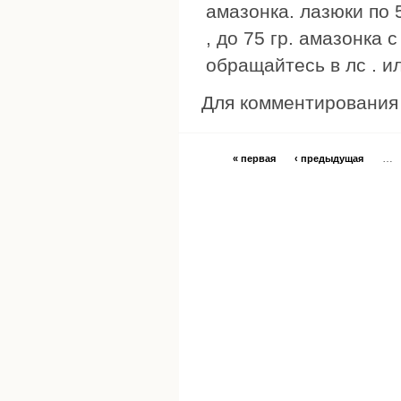
амазонка. лазюки по 5
, до 75 гр. амазонка
обращайтесь в лс . и
Для комментировани
…
« первая
‹ предыдущая