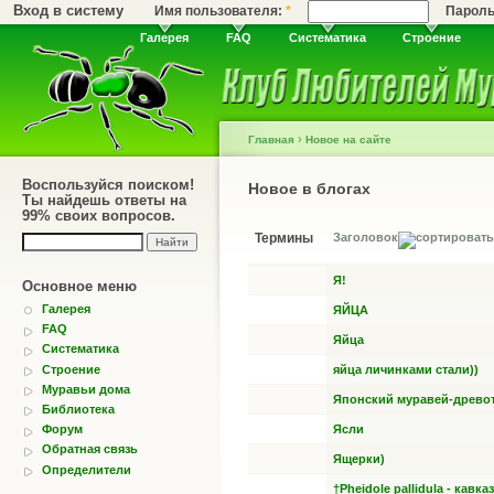
Вход в систему
Имя пользователя:
*
Парол
Галерея
FAQ
Систематика
Строение
›
Главная
Новое на сайте
Воспользуйся поиском!
Новое в блогах
Ты найдешь ответы на
99% своих вопросов.
Термины
Заголовок
Я!
Основное меню
Галерея
ЯЙЦА
FAQ
Яйца
Систематика
Строение
яйца личинками стали))
Муравьи дома
Японский муравей-древо
Библиотека
Ясли
Форум
Обратная связь
Ящерки)
Определители
†Pheidole pallidula - кав