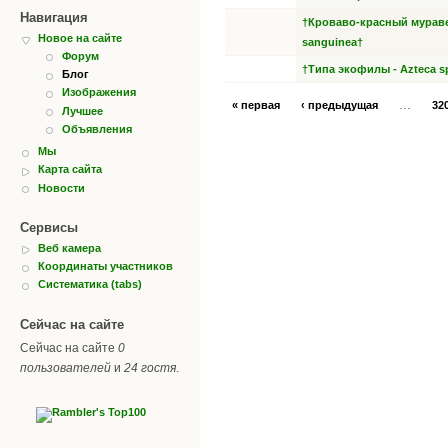
Навигация
†Кроваво-красный мураве
Новое на сайте
sanguinea†
Форум
†Типа экофилы - Azteca s
Блог
Изображения
…
« первая
‹ предыдущая
32
Лучшее
Объявления
Мы
Карта сайта
Новости
Сервисы
Веб камера
Координаты участников
Систематика (tabs)
Сейчас на сайте
Сейчас на сайте
0
пользователей
и
24 гостя
.